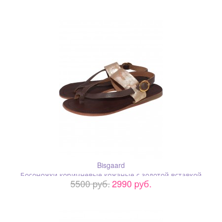
Bisgaard
Босоножки коричневые кожаные с золотой вставкой
5500 pуб.
2990 pуб.
"змеиный принт"