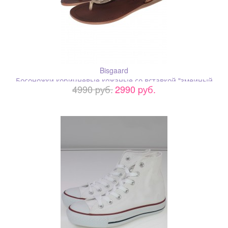
Bisgaard
Босоножки коричневые кожаные со вставкой "змеиный
4990 pуб.
2990 pуб.
принт"