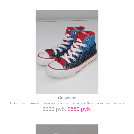
Converse
Кеды высокие синие с красным и с чёрными звёздами
3990 pуб.
2550 pуб.