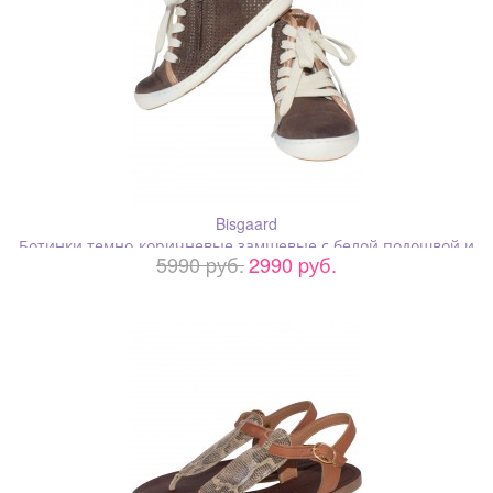
Bisgaard
Ботинки темно-коричневые замшевые с белой подошвой и
5990 pуб.
2990 pуб.
шнурками