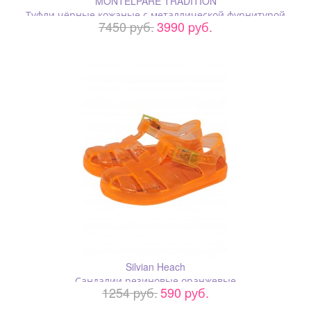
MONTELPARE TRADITION
Туфли чёрные кожаные с металлической фурнитурой
7450 pуб.
3990 pуб.
Silvian Heach
Сандалии резиновые оранжевые
1254 pуб.
590 pуб.