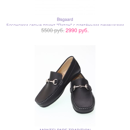
Bisgaard
Босоножки серые принт "Питон" с плетёными ремешками
5500 pуб.
2990 pуб.