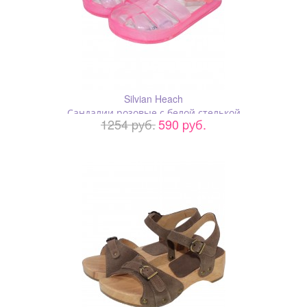
Silvian Heach
Сандалии розовые с белой стелькой
1254 pуб.
590 pуб.