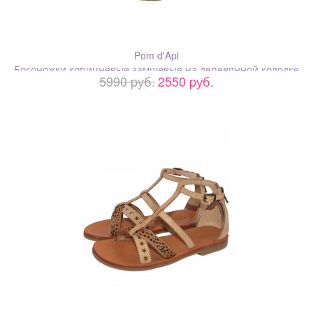
Pom d'Api
Босоножки коричневые замшевые на деревянной колодке
5990 pуб.
2550 pуб.