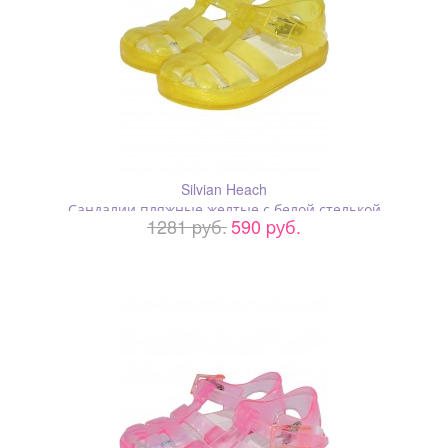
Silvian Heach
Сандалии пляжные желтые с белой стелькой
1281 pуб.
590 pуб.