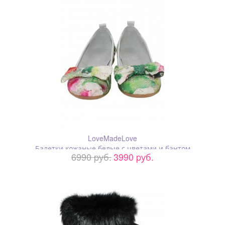
LoveMadeLove
Балетки кожаные белые с цветами и бантом
6990 pуб.
3990 pуб.