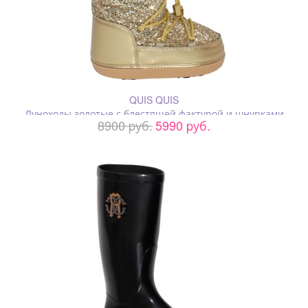
QUIS QUIS
Луноходы золотые с блестящей фактурой и шнурками
8900 pуб.
5990 pуб.