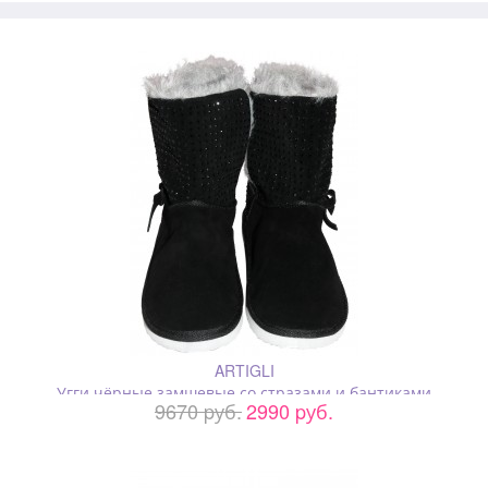
ARTIGLI
Угги чёрные замшевые со стразами и бантиками
9670 pуб.
2990 pуб.