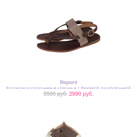
Bisgaard
Босоножки коричневые кожаные с бежевой лакированной
5500 pуб.
2990 pуб.
вставкой