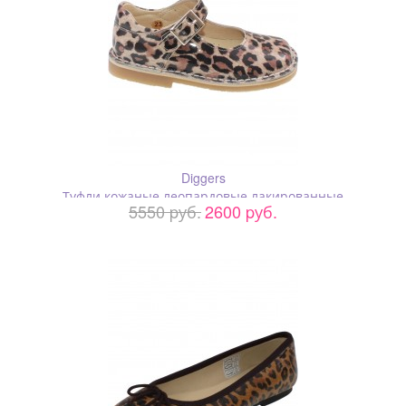
Diggers
Туфли кожаные леопардовые лакированные
5550 pуб.
2600 pуб.