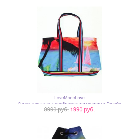
LoveMadeLove
Сумка пляжная с изображением курорта Гавайи
3990 pуб.
1990 pуб.