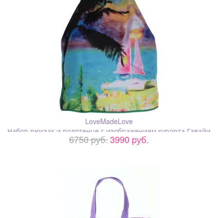
LoveMadeLove
Набор рюкзак и полотенце с изображением курорта Гавайи
6750 pуб.
3990 pуб.