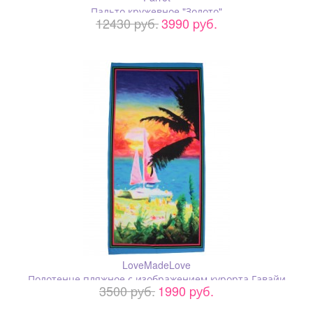
Пальто кружевное "Золото"
12430 pуб.
3990 pуб.
LoveMadeLove
Полотенце пляжное с изображением курорта Гавайи
3500 pуб.
1990 pуб.