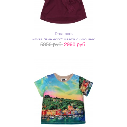
Dreamers
Блуза "винного" цвета с брошью
5350 pуб.
2990 pуб.