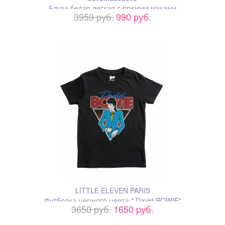
Блуза белая легкая с яркими маками
3959 pуб.
990 pуб.
LITTLE ELEVEN PARIS
Футболка черного цвета " David BOWIE"
3650 pуб.
1650 pуб.