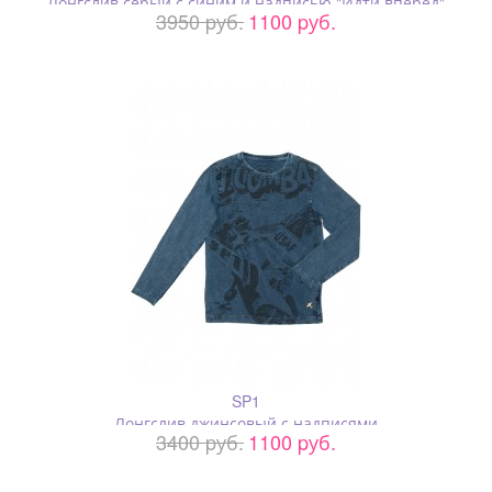
Лонгслив серый с синим и надписью "Идти вперед"
3950 pуб.
1100 pуб.
SP1
Лонгслив джинсовый с надписями
3400 pуб.
1100 pуб.