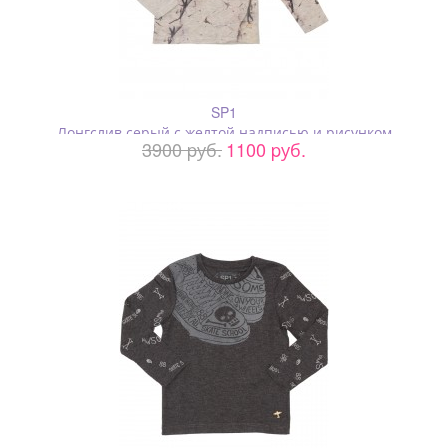
SP1
Лонгслив серый с желтой надписью и рисунком
3900 pуб.
1100 pуб.