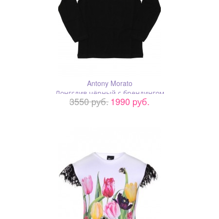
Antony Morato
Лонгслив чёрный с брендингом
3550 pуб.
1990 pуб.