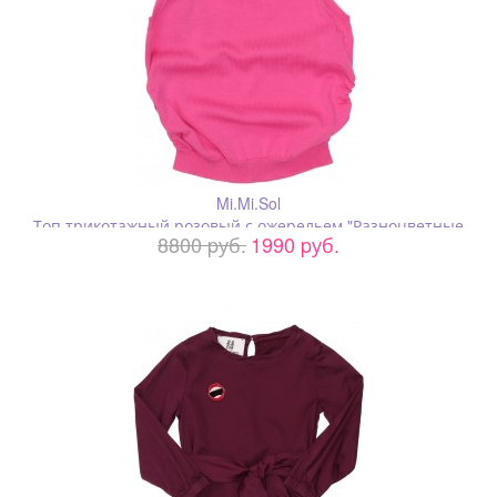
Mi.Mi.Sol
Топ трикотажный розовый с ожерельем "Разноцветные
8800 pуб.
1990 pуб.
цветы"