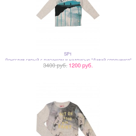
SP1
Лонгслив серый с рисунком и надписью "Давай спрячемся"
3400 pуб.
1200 pуб.