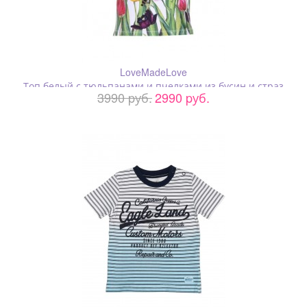
LoveMadeLove
Топ белый с тюльпанами и пчелками из бусин и страз
3990 pуб.
2990 pуб.