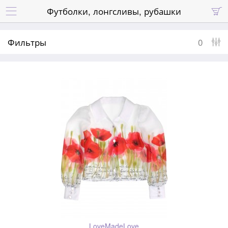
Футболки, лонгсливы, рубашки


Фильтры
0
LoveMadeLove