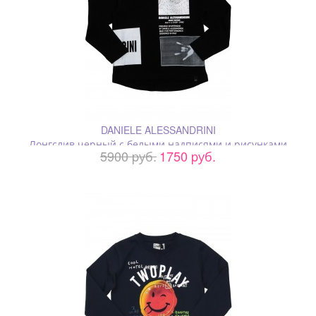
DANIELE ALESSANDRINI
Лонгслив черный с белыми надписями и рисунками
5900 pуб.
1750 pуб.