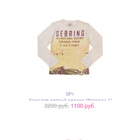
SP1
Лонгслив желтый меланж "Формула-1"
3200 pуб.
1100 pуб.