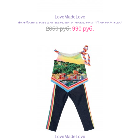
LoveMadeLove
Футболка разноцветная с принтом "Портофино"
2650 pуб.
990 pуб.
LoveMadeLove