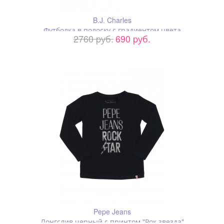
B.J. Charles
Футболка в полоску с градиентом цвета
2760 pуб.
690 pуб.
Pepe Jeans
Лонгслив черный с принтом "Рок звезда"