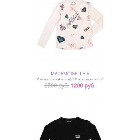
MADEMOISELLE V
Лонгслив белый "Бриллианты"
2700 pуб.
1200 pуб.