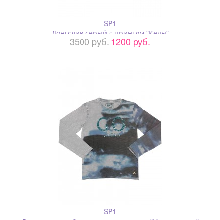
SP1
Лонгслив серый с принтом "Кеды"
3500 pуб.
1200 pуб.
SP1