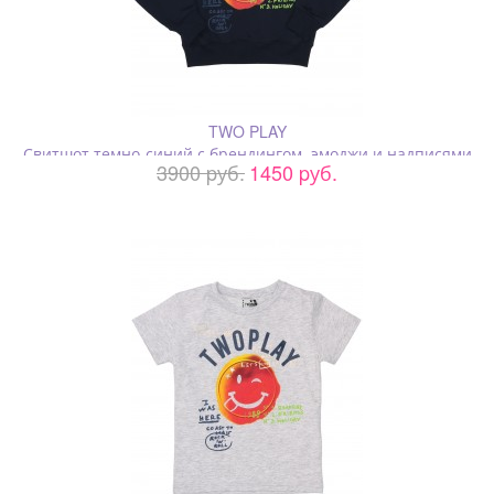
TWO PLAY
Свитшот темно-синий с брендингом, эмоджи и надписями
3900 pуб.
1450 pуб.