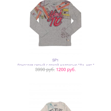
SP1
Лонгслив серый с яркой надписью "Да, нет."
3990 pуб.
1200 pуб.