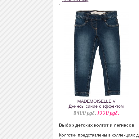
MADEMOISELLE V
Джинсы синие с эффектом
потертости и поясом-резинкой
5400 pуб.
1990 pуб.
Выбор детских колгот и легинсов
Колготки представлены в коллекциях 