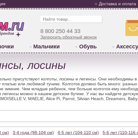
ция
Доставка и оплата
8 800 250 44 33
Запросить обратный звонок
вочки
Мальчики
Обувь
Аксесс
инсы, лосины
ельно присутствуют колготы, лосины и легинсы. Они необходимы в 
платью или любимой тунике. Колготок должно быть много: разных 
ые зимние. Чем младше ребенок, тем больше колготок ему необход
и легинсы можно в нашем детском бутике. У нас вы найдете детск
MOISELLE V, MAELIE, Alice Pi, Parrot, Silvian Heach, Dreamers, Baby
8 см)
3-4 года (98-104 см)
4-5 лет (104-110 см)
5-6 лет (110-116 