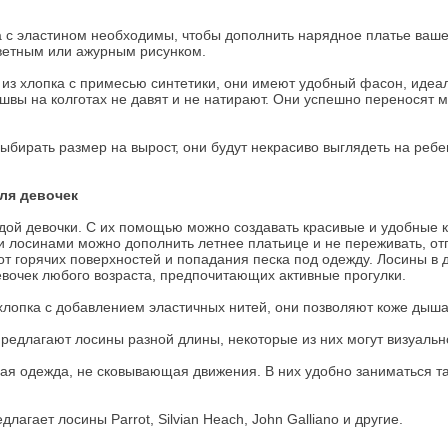
ка с эластином необходимы, чтобы дополнить нарядное платье ваш
цветным или ажурным рисунком.
 из хлопка с примесью синтетики, они имеют удобный фасон, идеа
швы на колготах не давят и не натирают. Они успешно переносят м
выбирать размер на вырост, они будут некрасиво выглядеть на ребен
ля девочек
дой девочки. С их помощью можно создавать красивые и удобные 
и лосинами можно дополнить летнее платьице и не переживать, отп
от горячих поверхностей и попадания песка под одежду. Лосины в 
вочек любого возраста, предпочитающих активные прогулки.
хлопка с добавлением эластичных нитей, они позволяют коже дышат
едлагают лосины разной длины, некоторые из них могут визуальн
ая одежда, не сковывающая движения. В них удобно заниматься та
лагает лосины Parrot, Silvian Heach, John Galliano и другие.