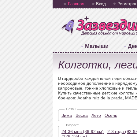
Главная
Вход
Регистра
Малыши
Де
Колготки, лег
В гардеробе каждой юной леди обязат
необходимое дополнение к нарядному 
капроновые, тонкие хлопковые и тепл
Купить качественные детские колготы 
брендов: Agatha ruiz de la prada, MADE
Сезон
Зима
Весна
Лето
Осень
Возраст
24-36 мес (86-92 см)
2-3 года (92-9
(128-134 см)