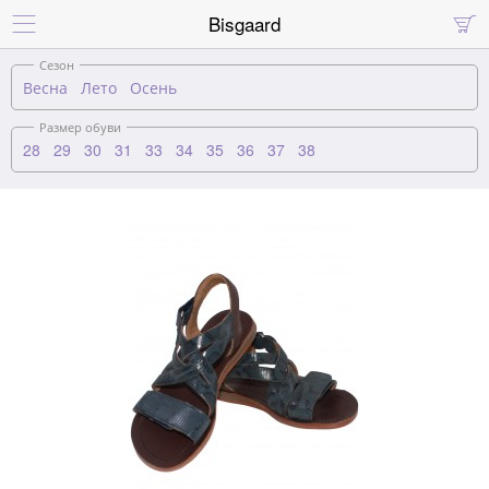
Bisgaard


Сезон
Весна
Лето
Осень
Размер обуви
28
29
30
31
33
34
35
36
37
38