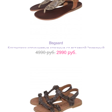
Bisgaard
Босоножки коричневые кожаные со вставкой "змеиный
4990 pуб.
2990 pуб.
принт"