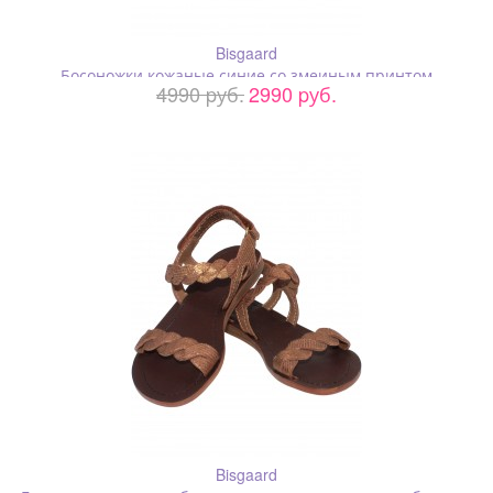
Bisgaard
Босоножки кожаные синие со змеиным принтом
4990 pуб.
2990 pуб.
Bisgaard