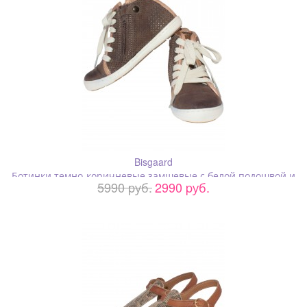
Bisgaard
Ботинки темно-коричневые замшевые с белой подошвой и
5990 pуб.
2990 pуб.
шнурками