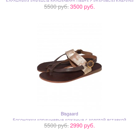
Босоножки кожаные бронзового цвета с красивым блеском
5500 pуб.
3500 pуб.
Bisgaard
Босоножки коричневые кожаные с золотой вставкой
5500 pуб.
2990 pуб.
"змеиный принт"