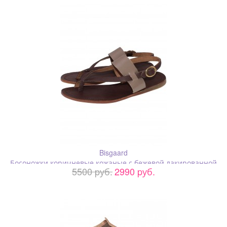
Bisgaard
Босоножки коричневые кожаные с бежевой лакированной
5500 pуб.
2990 pуб.
вставкой