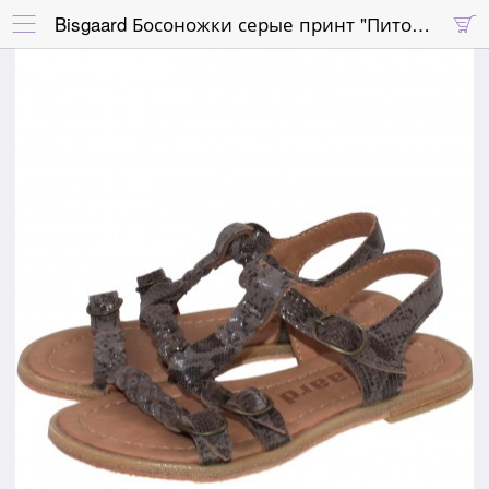
Bisgaard Босоножки серые принт "Питон" с плетёными ремешками

