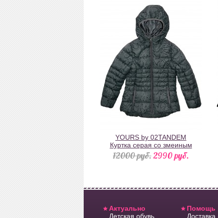
YOURS by 02TANDEM
Куртка серая со змеиным
принтом и капюшоном
12000 pуб.
2990 pуб.
Актуально
Помощь
Детская обувь
Доставка