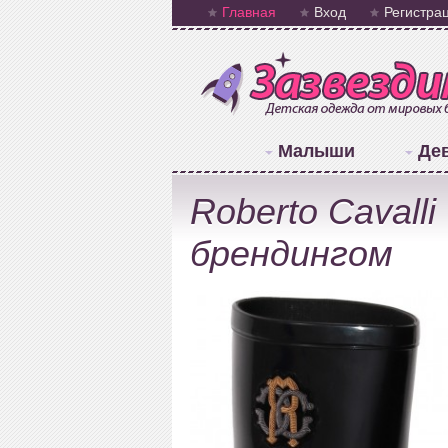
Главная
Вход
Регистра
Малыши
Де
Roberto Cavall
брендингом