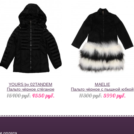
YOURS by 02TANDEM
MAELIE
Пальто чёрное стёганое
Пальто чёрное с пышной юбкой
комбинированное с капюшоном
из меха
15400 pуб.
4550 pуб.
11300 pуб.
5990 pуб.
 и оплата