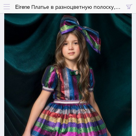
Eirene Платье в разноцветную полоску, блестящее, с пышной юбкой и ободком с большим бантом

