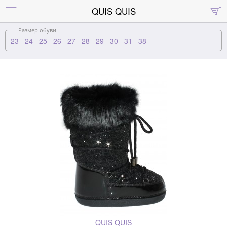
QUIS QUIS


Размер обуви
23
24
25
26
27
28
29
30
31
38
QUIS QUIS