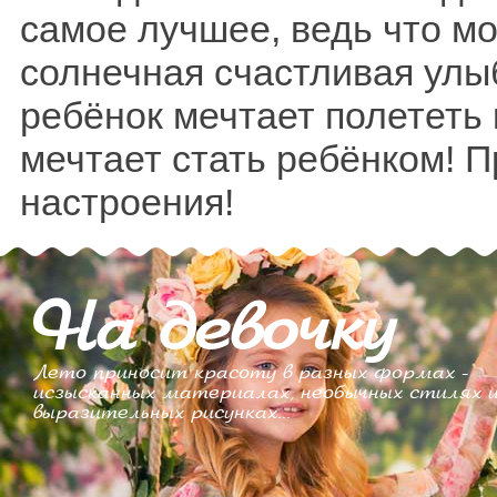
самое лучшее, ведь что м
солнечная счастливая улы
ребёнок мечтает полететь 
мечтает стать ребёнком! П
настроения!
На девочку
Лето приносит красоту в разных формах -
исзысканных материалах, необычных стилях 
выразительных рисунках...