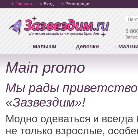
Главная
Вход
Регистрация
8 80
Запро
Малыши
Девочки
Мальчи
Main promo
Мы рады приветствов
«Зазвездим»!
Модно одеваться и всегда
не только взрослые, особе