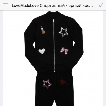
LoveMadeLove Спортивный черный костюм с патчами

