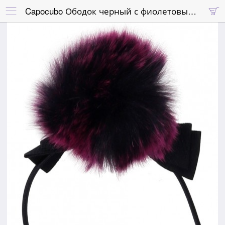
Capocubo Ободок черный с фиолетовым помпоном из натурального меха

