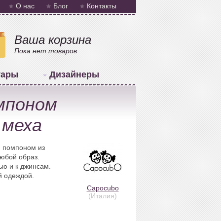
О нас
Блог
Контакты
Ваша корзина
Пока нет товаров
уары
Дизайнеры
мпоном
 меха
 помпоном из
любой образ.
ью и к джинсам.
й одеждой.
Capocubo
(Италия)