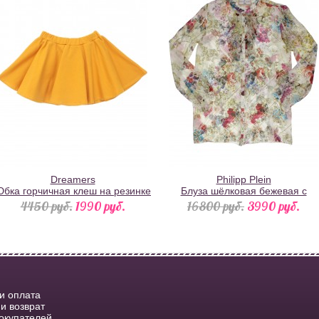
Dreamers
Philipp Plein
бка горчичная клеш на резинке
Блуза шёлковая бежевая с
разноцветным цветочным
4450 pуб.
1990 pуб.
16800 pуб.
3990 pуб.
принтом
 и оплата
и возврат
окупателей