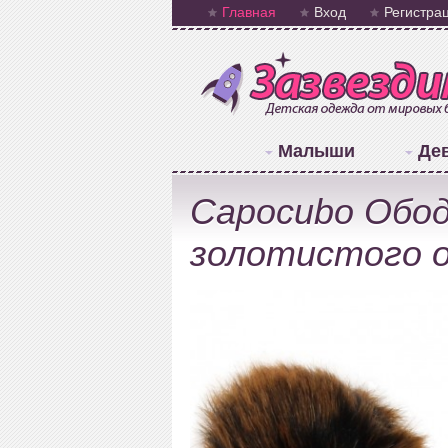
Главная
Вход
Регистра
Малыши
Де
Capocubo Обод
золотистого о