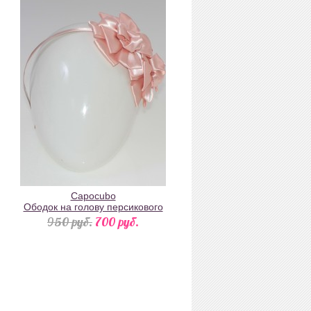
Capocubo
Ободок на голову персикового
цвета атласный с цветами
950 pуб.
700 pуб.