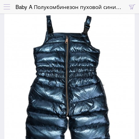
Baby A Полукомбинезон пуховой синий блестящий с высокой грудкой на лямках

