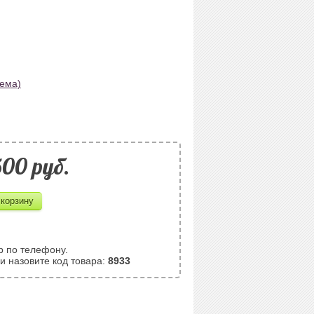
хема)
500 pуб.
р по телефону.
и назовите код товара:
8933