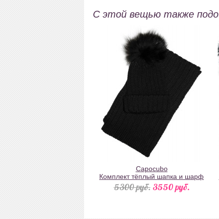
полукомбинезон
С этой вещью также под
Capocubo
Комплект тёплый шапка и шарф
черный
5300 pуб.
3550 pуб.