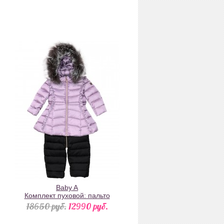
Baby A
Комплект пуховой: пальто
сиреневое с рюшами и
18650 pуб.
12990 pуб.
натуральным мехом на
капюшоне и чёрный