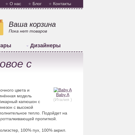
О нас
Блог
Контакты
Ваша корзина
Пока нет товаров
уары
Дизайнеры
овое с
очного цвета и
Baby A
инённая модель
(Италия )
 Шикарный капюшон с
незон с высокой
ополнительное тепло. Подойдет на
одоотталкивающей пропиткой.
олиэстер, 100% пух, 100% акрил.