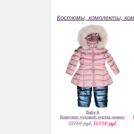
Костюмы, комплекты, ком
Baby A
Комплект пуховой: куртка нежно-
розовая с рюшами и
22700 pуб.
16990 pуб.
натуральным мехом на
капюшоне и синий