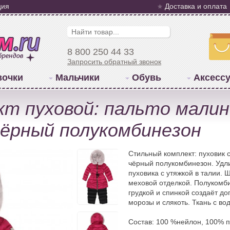
ция
Доставка и оплата
8 800 250 44 33
Запросить обратный звонок
вочки
Мальчики
Обувь
Аксесс
кт пуховой: пальто малин
ёрный полукомбинезон
Стильный комплект: пуховик с
чёрный полукомбинезон. Удл
пуховика с утяжкой в талии.
меховой отделкой. Полукомби
грудкой и спинкой создаёт д
морозы и слякоть. Ткань с в
Состав: 100 %нейлон, 100% п