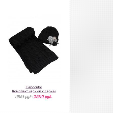
полукомбинезон
Capocubo
Комплект чёрный с серым
украшением: шапка с шарфом
3851 pуб.
2590 pуб.