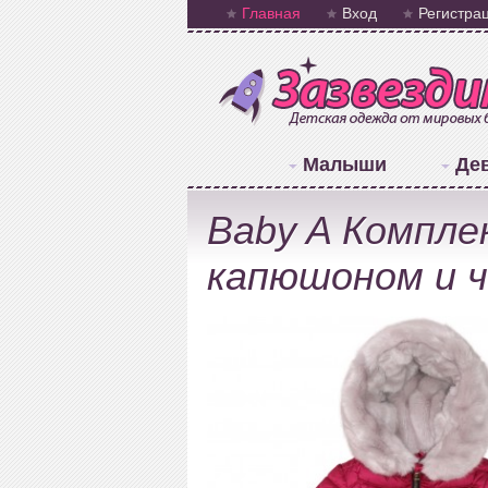
Главная
Вход
Регистра
Малыши
Де
Baby A Компле
капюшоном и ч