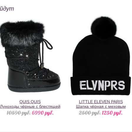
ойдут
QUIS QUIS
LITTLE ELEVEN PARIS
Луноходы чёрные с блестящей
Шапка чёрная с меховым
фактурой шнурками и чёрным
помпоном и белой надписью
10590 pуб.
6990 pуб.
2500 pуб.
1250 pуб.
натуральным мехом