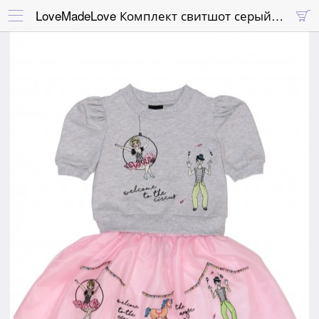
LoveMadeLove Комплект свитшот серый с пышной розовой юбкой "Цирк"

