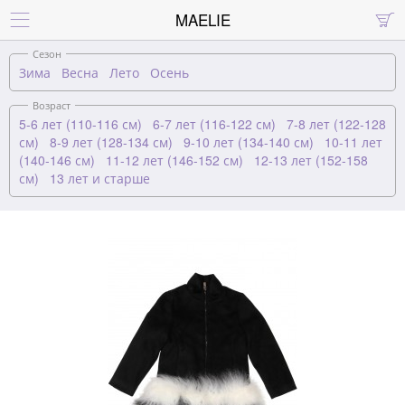
MAELIE


Сезон
Зима
Весна
Лето
Осень
Возраст
5-6 лет (110-116 см)
6-7 лет (116-122 см)
7-8 лет (122-128
см)
8-9 лет (128-134 см)
9-10 лет (134-140 см)
10-11 лет
(140-146 см)
11-12 лет (146-152 см)
12-13 лет (152-158
см)
13 лет и старше