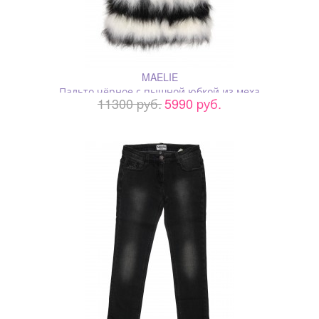
MAELIE
Пальто чёрное с пышной юбкой из меха
11300 pуб.
5990 pуб.