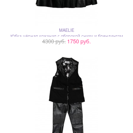
MAELIE
Юбка чёрная кожаная с оборокой снизу и брендингом
4300 pуб.
1750 pуб.