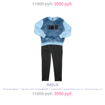
11000 pуб.
3550 pуб.
серебристые брюки с подворотами
MAELIE
Комплект: свитшот голубой с мехом, надписью и стразами и
11200 pуб.
3550 pуб.
серебристые брюки