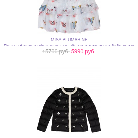
MISS BLUMARINE
Платье белое шифоновое с голубыми и розовыми бабочками
15700 pуб.
5990 pуб.
и оборками