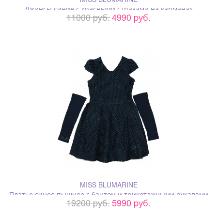
Джинсы синие с красными стразами на карманах
11000 pуб.
4990 pуб.
MISS BLUMARINE
Платье синее пышное с бантом и трикотажными рукавами
19200 pуб.
5990 pуб.