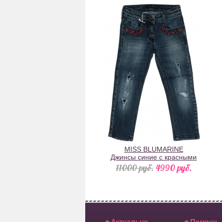
MISS BLUMARINE
Джинсы синие с красными
стразами на карманах
11000 pуб.
4990 pуб.
Актуально
Помощь