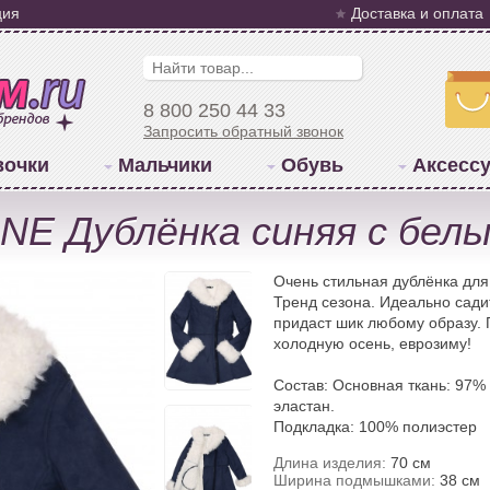
ция
Доставка и оплата
8 800 250 44 33
Запросить обратный звонок
вочки
Мальчики
Обувь
Аксесс
E Дублёнка синяя с бел
Очень стильная дублёнка дл
Тренд сезона. Идеально сади
придаст шик любому образу. 
холодную осень, еврозиму!
Состав: Основная ткань: 97%
эластан.
Подкладка: 100% полиэстер
Длина изделия:
70 см
Ширина подмышками:
38 см