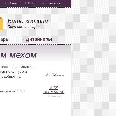
О нас
Блог
Контакты
Ваша корзина
Пока нет товаров
уары
Дизайнеры
ым мехом
я настоящих модниц.
тся по фигуре и
Подойдет на
MISS
 полиэстер, 3%
BLUMARINE
(Италия)