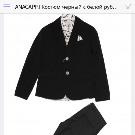
ANACAPRI Костюм черный с белой рубашкой принт "рыбий скелет"

