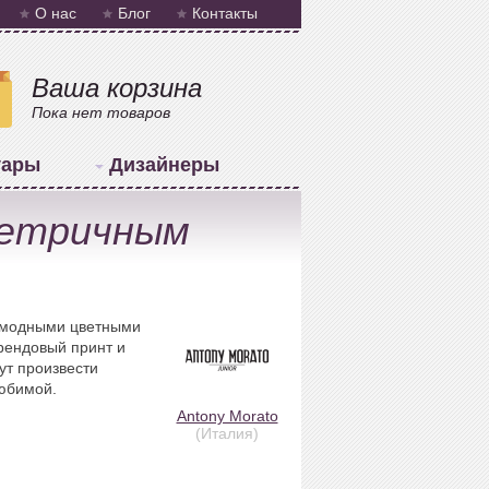
О нас
Блог
Контакты
Ваша корзина
Пока нет товаров
уары
Дизайнеры
метричным
 модными цветными
рендовый принт и
ут произвести
любимой.
Antony Morato
(Италия)