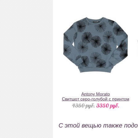
Antony Morato
Свитшот серо-голубой с принтом
4350 pуб.
3350 pуб.
С этой вещью также под