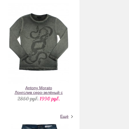
Antony Morato
Лонгслив серо-зелёный с
градиентом цвета и принтом
2850 pуб.
1990 pуб.
"Змеи"
Ещё