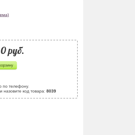
хема)
0 pуб.
р по телефону.
и назовите код товара:
8039