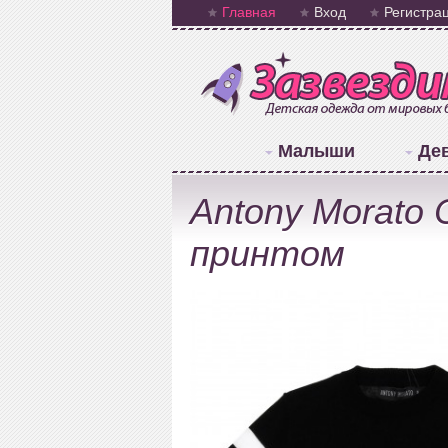
Главная
Вход
Регистра
Малыши
Де
Antony Morat
принтом