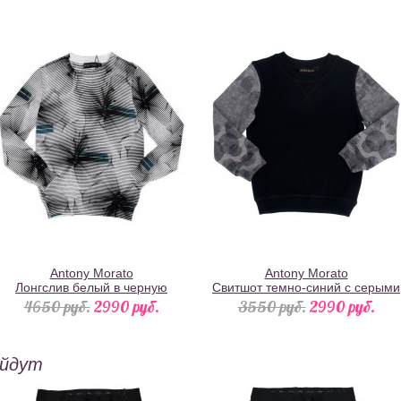
Antony Morato
Antony Morato
Лонгслив белый в черную
Свитшот темно-синий с серыми
полоску с абстрактным принтом
рукавами
4650 pуб.
2990 pуб.
3550 pуб.
2990 pуб.
ойдут