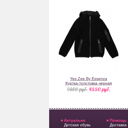
Yes Zee By Essenza
Куртка-толстовка черная
комбинированная с капюшоном
9800 pуб.
4550 pуб.
Актуально
Помощь
Детская обувь
Доставка