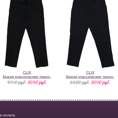
CLIX
CLIX
Брюки классические темно-
Брюки классические темно-
синие с пуговицами на карманах
синие с отворотами
4990 pуб.
3990 pуб.
5500 pуб.
3990 pуб.
 и оплата