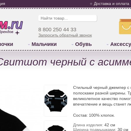
ция
Доставка и оплата
8 800 250 44 33
Запросить обратный звонок
вочки
Мальчики
Обувь
Аксесс
o Свитшот черный с асим
Стильный черный джемпер с
полосками разной ширины. Т
великолепное качество помог
впечатление и вещь станет 
Состав: 100% хлопок.
Длина изделия:
42 см
Ширина подмышками:
30 см