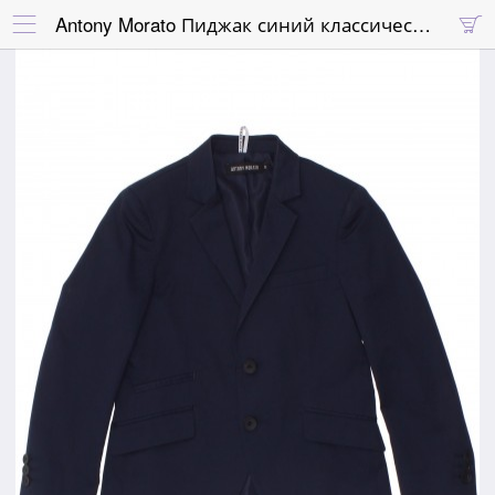
Antony Morato Пиджак синий классический, ткань с небольшим блеском

