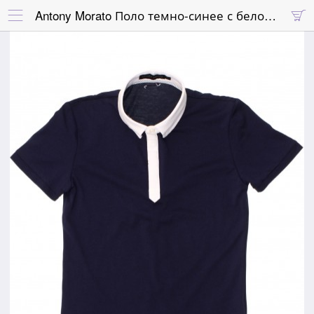
Antony Morato Поло темно-синее с белой планкой и воротником

