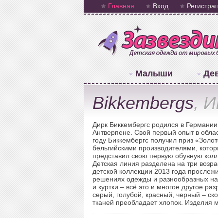
Главная
Вход
Регистра
Малыши
Де
Bikkembergs
, 
Дирк Биккембергс родился в Германии 
Антверпене. Свой первый опыт в обла
году Биккембергс получил приз «Золо
бельгийскими производителями, которы
представил свою первую обувную кол
Детская линия разделена на три возрас
детской коллекции 2013 года прослеж
решениях одежды и разнообразных наш
и куртки – всё это и многое другое ра
серый, голубой, красный, черный – с
тканей преобладает хлопок. Изделия м