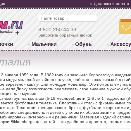
ция
Доставка и оплата
8 800 250 44 33
Запросить обратный звонок
вочки
Мальчики
Обувь
Аксесс
Италия
2 января 1959 года. В 1982 году он закончил Королевскую академ
сти моды молодой дизайнер получил, работая в различных бельгий
тое веретено» как лучший молодой модельер. Это помогло ему нала
е дали Дирку возможность реализовать свое видение мужской обув
лекцию для мужчин.
тные группы: малыши (6-18 месяцев), дети (2-8 лет), подростки (9-
ивается футбольная тематика. Спортивный стиль с фирменными ло
ивках. Толстовки, тренировочные брюки, футболки с короткими и
зработано специально для детей с учетом их образа жизни и предпо
комбинированы интересными решениями. Материал изделий отличае
арки Bikkembergs для детей – это удобство и простота, стиль и ко