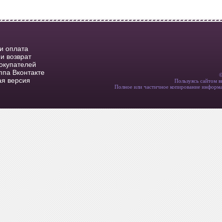
 и оплата
и возврат
окупателей
ппа Вконтакте
я версия
Пользуясь сайтом в
Полное или частичное копирование информа