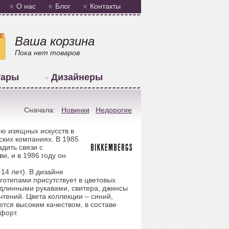
О нас
Блог
Контакты
Ваша корзина
Пока нет товаров
уары
Дизайнеры
Сначала:
Новинки
Недорогие
ию изящных искусств в
ских компаниях. В 1985
дить связи с
и, и в 1986 году он
14 лет). В дизайне
готипами присутствует в цветовых
 длинными рукавами, свитера, джинсы
чтений. Цвета коллекции – синий,
тся высоким качеством, в составе
мфорт.