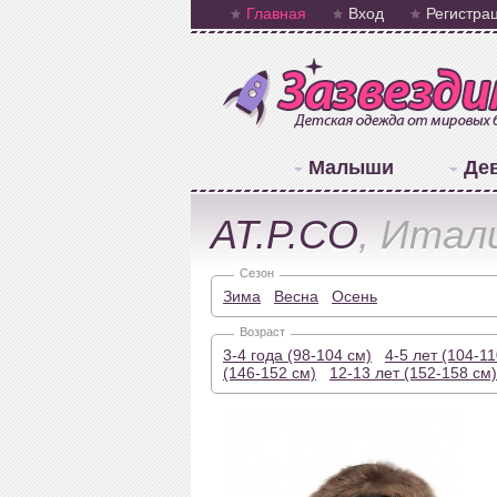
Главная
Вход
Регистра
Малыши
Де
AT.P.CO
, Итал
Сезон
Зима
Весна
Осень
Возраст
3-4 года (98-104 см)
4-5 лет (104-11
(146-152 см)
12-13 лет (152-158 см)