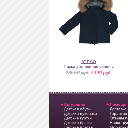
AT.P.CO
Парка утепленная синяя с
натуральным мехом на
28650 pуб.
9990 pуб.
капюшоне
Актуально
Помощь
Детская обувь
Доставка
Детские пуховики
Гарантия 
Детские куртки
Отзывы п
Детские брюки
Наша гру
Детские платья
Мобильна