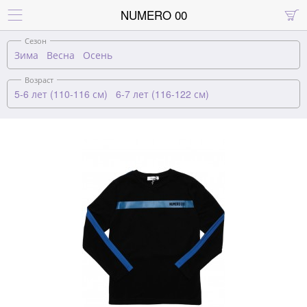
NUMERO 00


Сезон
Зима
Весна
Осень
Возраст
5-6 лет (110-116 см)
6-7 лет (116-122 см)