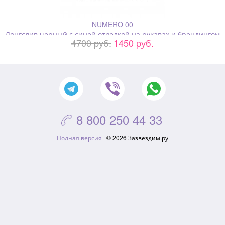
NUMERO 00
Лонгслив черный с синей отделкой на рукавах и брендингом
4700 pуб.
1450 pуб.
сзади
8 800 250 44 33

Полная версия
© 2026 Зазвездим.ру