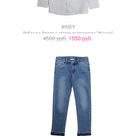
AYGEY
Рубашка белая с модным принтом "Жучки"
4500 pуб.
1550 pуб.