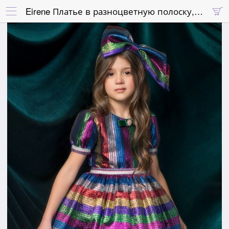
Eirene Платье в разноцветную полоску, блестящее, с пышной юбкой и ободком с большим бантом

