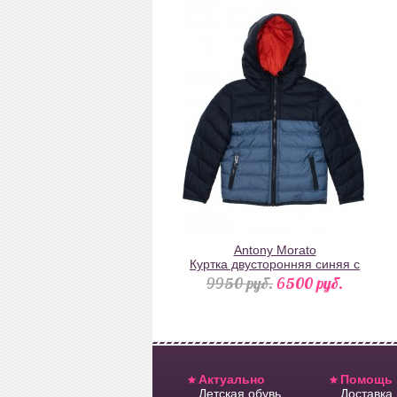
Antony Morato
Куртка двусторонняя синяя с
красным
9950 pуб.
6500 pуб.
Актуально
Помощь
Детская обувь
Доставка