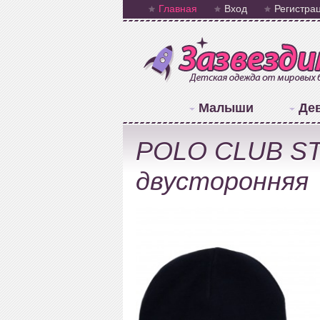
Главная
Вход
Регистра
Малыши
Де
POLO CLUB ST.
двусторонняя