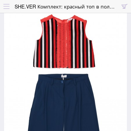
SHE.VER Комплект: красный топ в полоску и синие брюки-кюлоты

