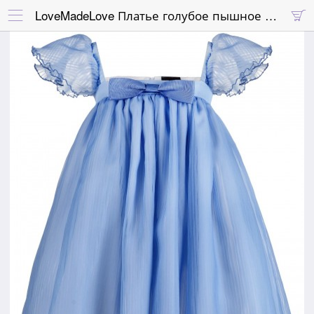
LoveMadeLove Платье голубое пышное воздушное плиссированное

