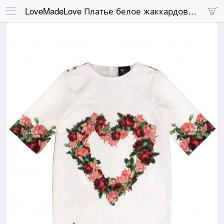
LoveMadeLove Платье белое жаккардовое с сердцем из роз и спиной в алые и розовое розы

