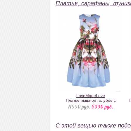
Платья, сарафаны, туник
LoveMadeLove
Платье пышное голубое с
П
розами и со стразами Сваровски
11990 pуб.
6990 pуб.
С этой вещью также под