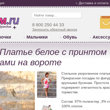
ция
Доставка и оплата
8 800 250 44 33
Запросить обратный звонок
вочки
Мальчики
Обувь
Аксесс
Платье белое с принтом 
зами на вороте
Стильное укороченное плать
Прекрасная посадка по фигур
крупными бусинам. Простота
подчеркнет элегантность кра
торжестве.
Состав: 97% полиэстер ,3% с
100% хлопок.