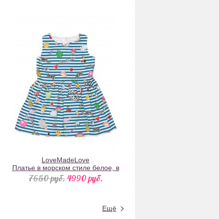
LoveMadeLove
Платье в морском стиле белое, в
й
голубую полоску с эмоджи
7650 pуб.
4990 pуб.
Ещё