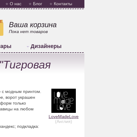
О нас
Блог
Контакты
Ваша корзина
Пока нет товаров
уары
Дизайнеры
"Тигровая
е с модным принтом.
е, ворот украшен
 форм только
савицы на любом
LoveMadeLove
(Англия)
пандекс; подкладка: