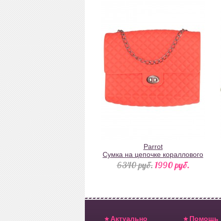
Parrot
Сумка на цепочке кораллового
цвета резиновая
6340 pуб.
1990 pуб.
Актуально
Помощь