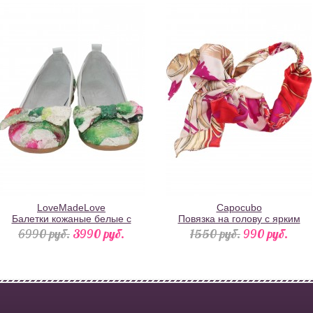
LoveMadeLove
Capocubo
Балетки кожаные белые с
Повязка на голову с ярким
цветами и бантом
разноцветным принтом
6990 pуб.
3990 pуб.
1550 pуб.
990 pуб.