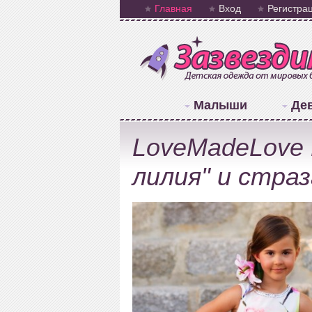
Главная
Вход
Регистра
Малыши
Де
LoveMadeLove 
лилия" и стра