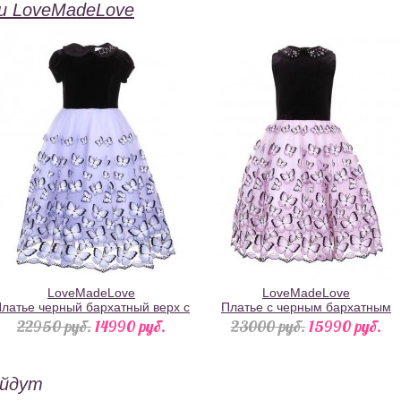
и LoveMadeLove
LoveMadeLove
LoveMadeLove
латье черный бархатный верх с
Платье с черным бархатным
пышной голубой юбкой с
верхом и пышной розовой юбко
22950 pуб.
14990 pуб.
23000 pуб.
15990 pуб.
бабочками
с бабочками
ойдут