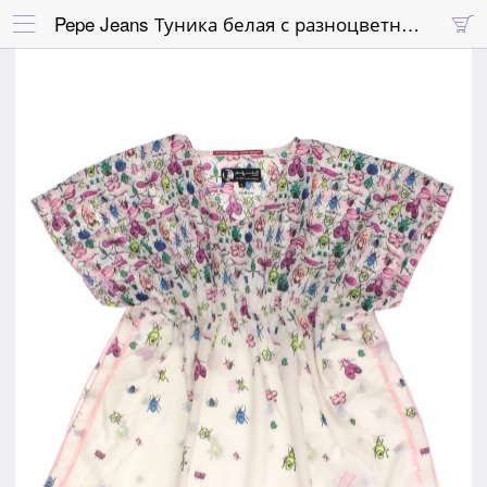
Pepe Jeans Туника белая с разноцветными жуками и розовыми пайетками

