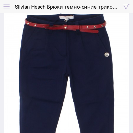
Silvian Heach Брюки темно-синие трикотажные с красным поясом с заклепками

